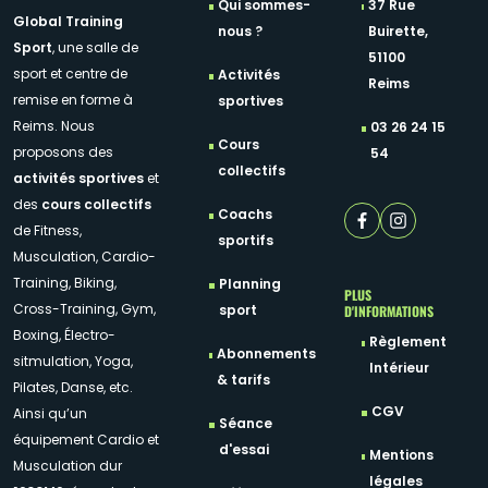
Qui sommes-
37 Rue
Global Training
nous ?
Buirette,
Sport
, une salle de
51100
sport et centre de
Activités
Reims
remise en forme à
sportives
Reims. Nous
03 26 24 15
Cours
proposons des
54
collectifs
activités sportives
et
des
cours collectifs
Coachs
de Fitness,
sportifs
Musculation, Cardio-
Training, Biking,
Planning
PLUS
Cross-Training, Gym,
D'INFORMATIONS
sport
Boxing, Électro-
Règlement
Abonnements
sitmulation, Yoga,
Intérieur
& tarifs
Pilates, Danse, etc.
CGV
Ainsi qu’un
Séance
équipement Cardio et
d'essai
Mentions
Musculation dur
légales