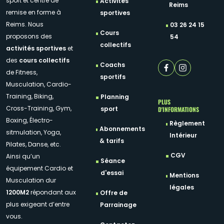
sport et centre de
Activités
Reims
remise en forme à
sportives
Reims. Nous
03 26 24 15
Cours
proposons des
54
collectifs
activités sportives
et
des
cours collectifs
Coachs
de Fitness,
sportifs
Musculation, Cardio-
Training, Biking,
Planning
PLUS
Cross-Training, Gym,
D'INFORMATIONS
sport
Boxing, Électro-
Règlement
Abonnements
sitmulation, Yoga,
Intérieur
& tarifs
Pilates, Danse, etc.
CGV
Ainsi qu’un
Séance
équipement Cardio et
d'essai
Mentions
Musculation dur
légales
1200M2
répondant aux
Offre de
plus exigeant d’entre
Parrainage
vous.