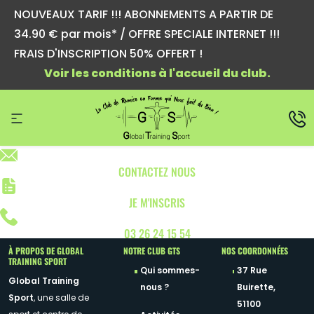
NOUVEAUX TARIF !!! ABONNEMENTS A PARTIR DE
34.90 € par mois* / OFFRE SPECIALE INTERNET !!!
FRAIS D'INSCRIPTION 50% OFFERT !
Voir les conditions à l'accueil du club.
CONTACTEZ NOUS
JE M'INSCRIS
03 26 24 15 54
À PROPOS DE GLOBAL
NOTRE CLUB GTS
NOS COORDONNÉES
TRAINING SPORT
Qui sommes-
37 Rue
Global Training
nous ?
Buirette,
Sport
, une salle de
51100